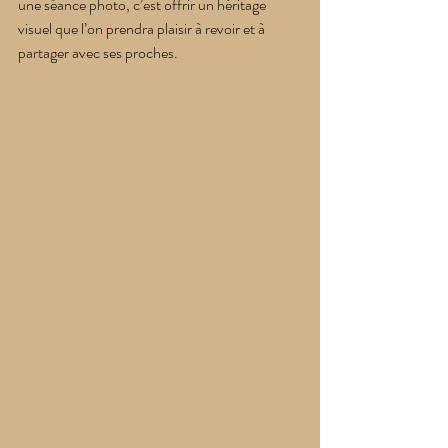
une séance photo, c’est offrir un héritage 
visuel que l’on prendra plaisir à revoir et à 
partager avec ses proches.