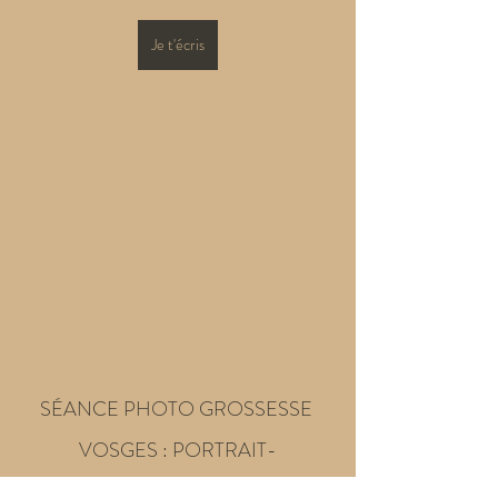
Je t'écris
SÉANCE PHOTO GROSSESSE 
VOSGES : PORTRAIT-
NAISSANCE-FAMILLE-COUPLE-