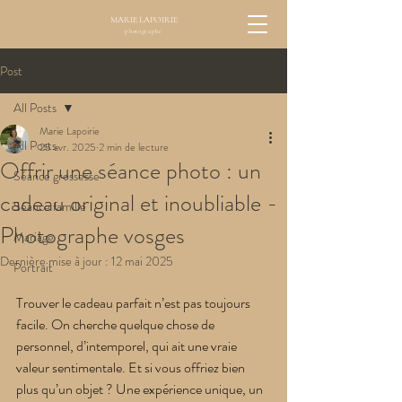
MARIE LAPOIRIE
photographe
Post
All Posts
Marie Lapoirie
All Posts
25 avr. 2025
2 min de lecture
Offrir une séance photo : un
Séance grossesse
cadeau original et inoubliable -
Séance famille
Photographe vosges
Mariage
Dernière mise à jour :
12 mai 2025
Portrait
Trouver le cadeau parfait n’est pas toujours 
facile. On cherche quelque chose de 
personnel, d’intemporel, qui ait une vraie 
valeur sentimentale. Et si vous offriez bien 
plus qu’un objet ? Une expérience unique, un 